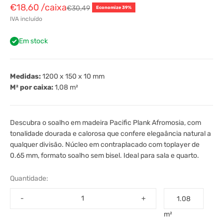
€18,60
/caixa
€30,49
Economize 39%
IVA incluído
Em stock
Medidas:
1200 x 150 x 10 mm
M² por caixa:
1,08
m²
Descubra o soalho em madeira Pacific Plank Afromosia, com
tonalidade dourada e calorosa que confere elegaância natural a
qualquer divisão. Núcleo em contraplacado com toplayer de
0.65 mm, formato soalho sem bisel. Ideal para sala e quarto.
Quantidade:
-
+
m²