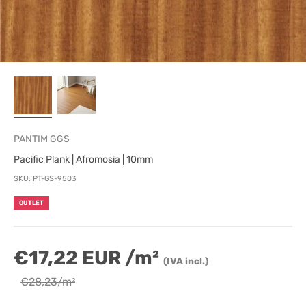
PANTIM GGS
Pacific Plank | Afromosia | 10mm
SKU: PT-GS-9503
OUTLET
€17,22 EUR /m²
(IVA incl.)
€28,23/m²