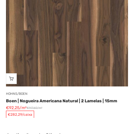
HOHNS/BOEN
Boen | Nogueira Americana Natural | 2 Lamelas | 15mm
Preço promocional
€92,25/m²
€147,60/m²
Preço normal
€282,29/caixa