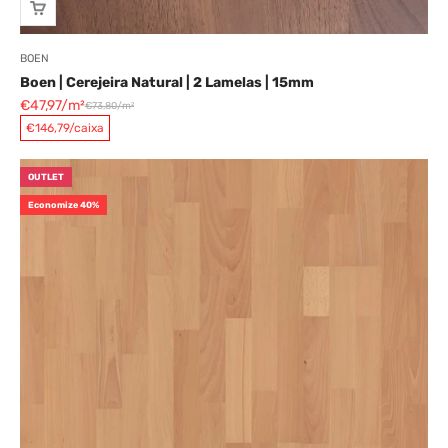
BOEN
Boen | Cerejeira Natural | 2 Lamelas | 15mm
Preço promocional
€47,97/m²
€73,80/m²
Preço normal
€146,79/caixa
OUTLET
Economize 40%