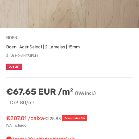
BOEN
Boen | Acer Select | 2 Lamelas | 15mm
SKU: HO-AH172PLM
OUTLET
€67,65 EUR /m²
(IVA incl.)
€73,80/m²
€207,01
/caixa
€225,83
Economize 8%
IVA incluído