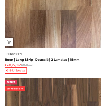
HOHNS/BOEN
Boen | Long Strip | Doussié | 2 Lamelas | 15mm
Preço promocional
€60,27/m²
€73,80/m²
Preço normal
€184,43/caixa
OUTLET
Economize 37%