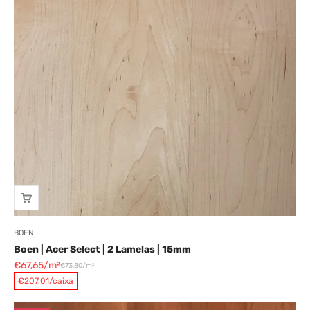
BOEN
Boen | Acer Select | 2 Lamelas | 15mm
Preço promocional
€67,65/m²
€73,80/m²
Preço normal
€207,01/caixa