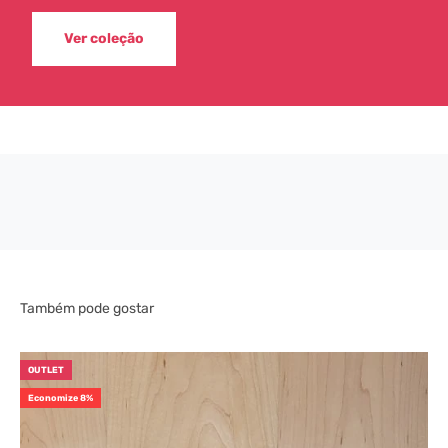
Ver coleção
OUTLET
Economize 8%